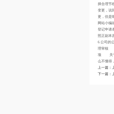
择合理节
变更，说
更，但是
网站小编
登记申请
照正副本
6.公司
理审核 
项 关于
么不懂得
上一篇：
下一篇：