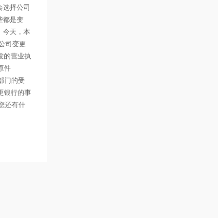
会选择公司
些都是变
，今天，本
公司变更
发的营业执
份证原件
部门的受
更银行的事
您还有什
询。